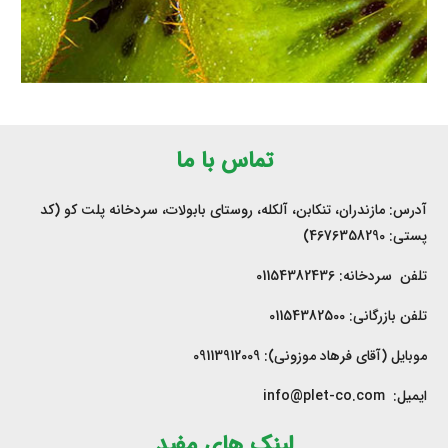
همه چیز درباره کیوی
تماس با ما
آدرس: مازندران، تنکابن، آلکله، روستای بابولات، سردخانه پلت کو (کد
پستی: 4676358290)
تلفن سردخانه: 01154382436
تلفن بازرگانی: 01154382500
موبایل (آقای فرهاد موزونی): 09113912009
ایمیل: info@plet-co.com
لینک های مفید