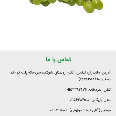
انگور
محصولات
تماس با ما
آدرس: مازندران، تنکابن، آلکله، روستای بابولات، سردخانه پلت کو (کد
پستی: 4676358290)
تلفن سردخانه: 01154382436
تلفن بازرگانی: 01154382500
موبایل (آقای فرهاد موزونی): 09113912009